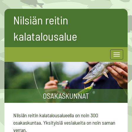
Nilsiän reitin
kalatalousalue
Toggle
navigat
OSAKASKUNNAT
Nilsiän reitin kalatalousalueella on noin 300
osakaskuntaa. Yksityisiä vesialueita on noin saman
verran.