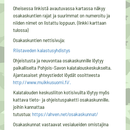
Oheisessa linkistä avautuvassa kartassa näkyy
osakaskuntien rajat ja suurimmat on numeroitu ja
niiden nimet on listattu loppuun. (linkki karttaan
tulossa)
Osakaskuntien nettisivuja:
Riistaveden kalastusyhdistys
Ohjeistusta ja neuvontaa osakaskunnille löytyy
paikalliselta Pohjois-Savon kalatalouskeskukselta.
Ajantasaiset yhteystiedot löydät osoitteesta
http://www.muikkusuomi.fi/.
Kalatalouden keskusliiton kotisivuilta löytyy myös
kattava tieto- ja ohjeistuspaketti osakaskunnille,
joihin kannattaa
tutustua:
https://ahven.net/osakaskunnat/
Osakaskunnat vastaavat vesialueiden omistajina